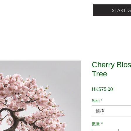
START G
Cherry Blo
Tree
HK$75.00
價
格
Size
*
選擇
數量
*